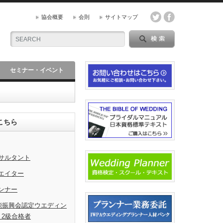
協会概要
会則
サイトマップ
セミナー・イベント
こちら
サルタント
エイター
ンナー
能振興会認定ウエディン
・2級合格者