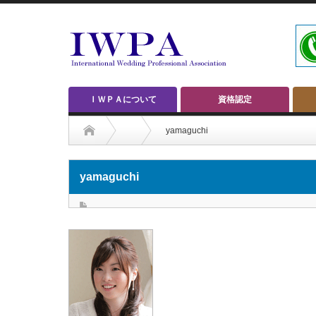
ＩＷＰＡについて
資格認定
yamaguchi
yamaguchi