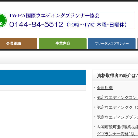
会員組織
事業内容
フリーランスプランナー
資格取得者の紹介は
会員組織
認定ウエディングコン
認定ウエディングクリ
認定ウエディングプラ
内閣府認可(財)職業技
グプランナー資格1級