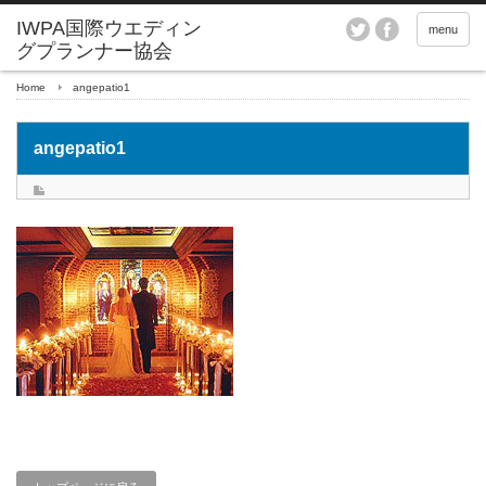
menu
Home
angepatio1
angepatio1