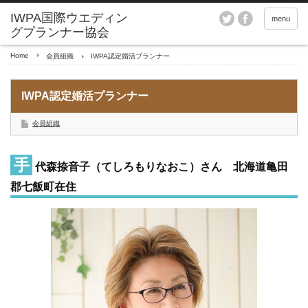
menu
Home
会員組織
IWPA認定婚活プランナー
IWPA認定婚活プランナー
会員組織
手
代森捺音子（てしろもりなおこ）さん 北海道亀田
郡七飯町在住