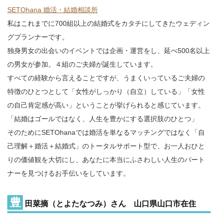
SETOhana 婚活・結婚相談所
私はこれまでに700組以上の結婚式をカタチにしてきたウェディン
グプランナーです。
​独身男女の出会いのイベントでは企画・運営をし、延べ500名以上
の男女が参加。４組のご夫婦が誕生しています。
すべての経験から言えることですが、うまくいっているご夫婦の
特徴のひとつとして「女性がしっかり（自立）している」「女性
の自己肯定感が高い」ということが挙げられると感じています。
「結婚はゴールではなく、人生を豊かにする選択肢のひとつ」
そのためにSETOhanaでは婚活を単なるマッチングではなく「自
己理解＋婚活＋結婚式」の​トータルサポート型で、お一人おひと
りの価値観を大切にし、あなたに本当にふさわしい人生のパート
ナーを見つけるお手伝いをしています。
豊
田菜摘（とよたなつみ）さん 山口県山口市在住