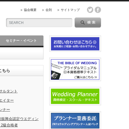
協会概要
会則
サイトマップ
セミナー・イベント
こちら
サルタント
エイター
ンナー
能振興会認定ウエディン
・2級合格者