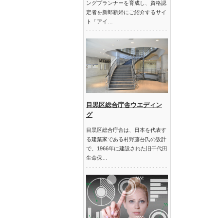
ングプランナーを育成し、資格認
定者を新郎新婦にご紹介するサイ
ト「アイ…
目黒区総合庁舎ウエディン
グ
目黒区総合庁舎は、日本を代表す
る建築家である村野藤吾氏の設計
で、1966年に建設された旧千代田
生命保…