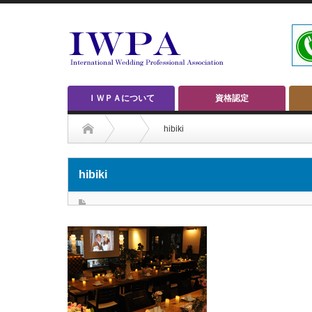
ＩＷＰＡについて
資格認定
hibiki
hibiki