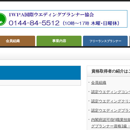
会員組織
事業内容
フリーランスプランナー
資格取得者の紹介は
会員組織
認定ウエディングコン
認定ウエディングクリ
認定ウエディングプラ
内閣府認可(財)職業技
グプランナー資格1級