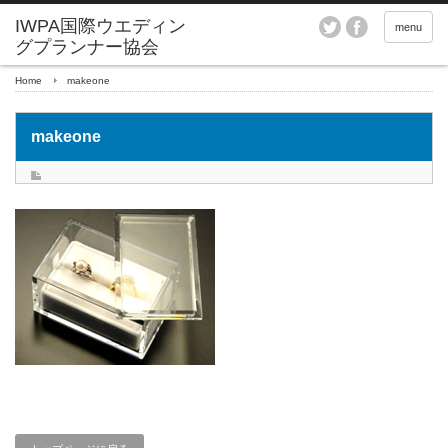
menu
Home
makeone
makeone