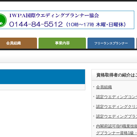
会員組織
事業内容
フリーランスプランナー
資格取得者の紹介は
会員組織
認定ウエディングコン
認定ウエディングクリ
認定ウエディングプラ
内閣府認可(財)職業技
グプランナー資格1級