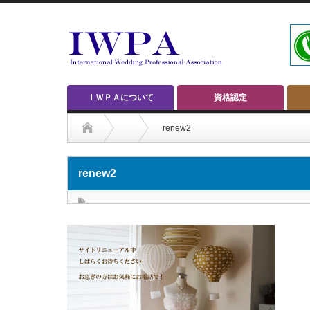
ＩＷＰＡについて
資格認定
renew2
renew2