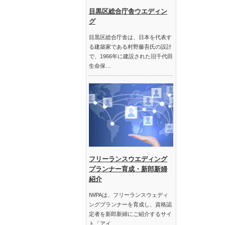
目黒区総合庁舎ウエディン
グ
目黒区総合庁舎は、日本を代表す
る建築家である村野藤吾氏の設計
で、1966年に建設された旧千代田
生命保…
フリーランスウエディング
プランナー育成・新郎新婦
紹介
IWPAは、フリーランスウェディ
ングプランナーを育成し、資格認
定者を新郎新婦にご紹介するサイ
ト「アイ…