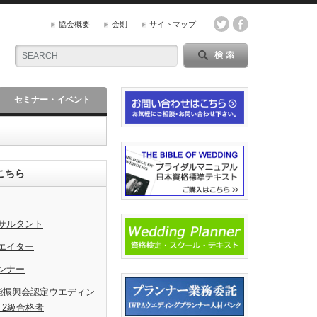
協会概要
会則
サイトマップ
セミナー・イベント
こちら
サルタント
エイター
ンナー
能振興会認定ウエディン
・2級合格者