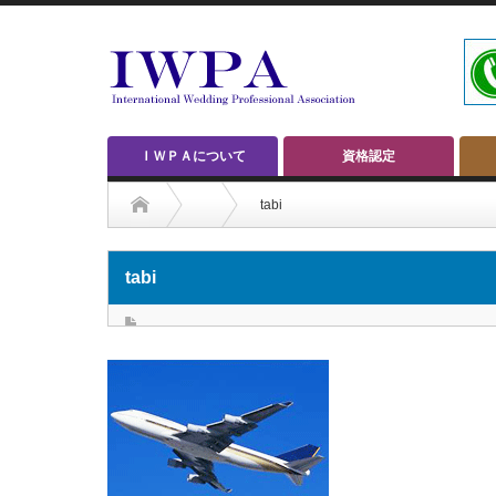
ＩＷＰＡについて
資格認定
tabi
tabi