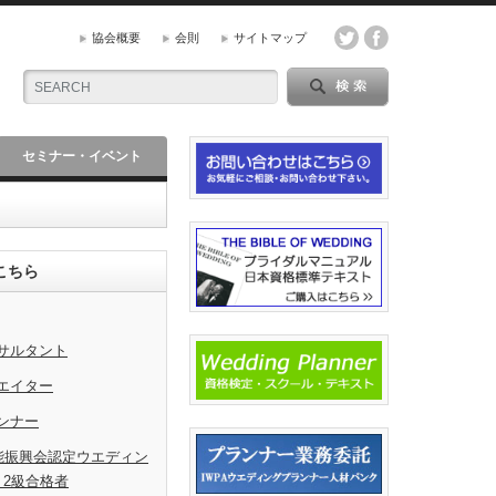
協会概要
会則
サイトマップ
セミナー・イベント
こちら
サルタント
エイター
ンナー
能振興会認定ウエディン
・2級合格者