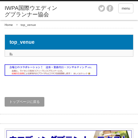
menu
Home
top_venue
top_venue
トップページに戻る